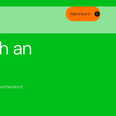
Warenkorb
0
h an
röffentlicht!